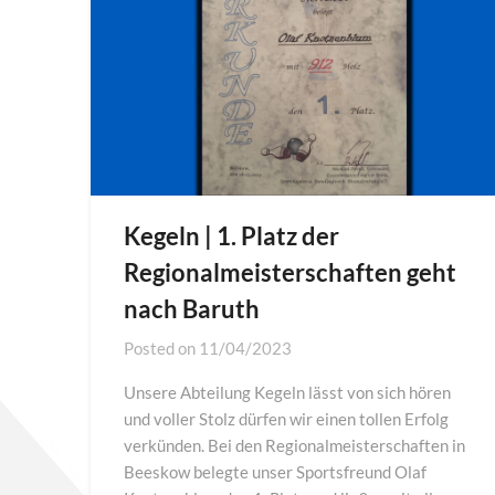
Kegeln | 1. Platz der
Regionalmeisterschaften geht
nach Baruth
Posted on
11/04/2023
Unsere Abteilung Kegeln lässt von sich hören
und voller Stolz dürfen wir einen tollen Erfolg
verkünden. Bei den Regionalmeisterschaften in
Beeskow belegte unser Sportsfreund Olaf