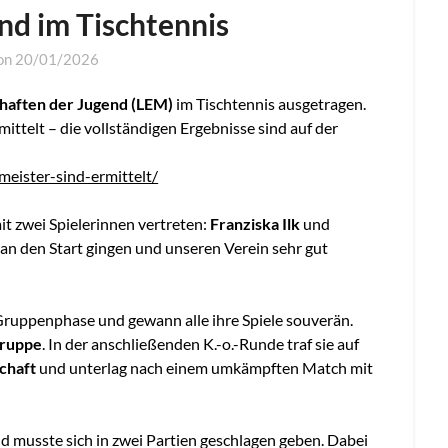
nd im Tischtennis
 on
20/01/2026
haften der Jugend (LEM)
im Tischtennis ausgetragen.
telt – die vollständigen Ergebnisse sind auf der
eister-sind-ermittelt/
it zwei Spielerinnen vertreten:
Franziska Ilk
und
 an den Start gingen und unseren Verein sehr gut
 Gruppenphase und gewann alle ihre Spiele souverän.
 Gruppe
. In der anschließenden K.-o.-Runde traf sie auf
chaft
und unterlag nach einem umkämpften Match mit
d musste sich in zwei Partien geschlagen geben. Dabei