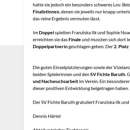
hatte sie jedoch ein besonders schweres Los: Beid
Finalistinnen
, denen sie jeweils nur knapp unterl
das reine Ergebnis vermuten lässt.
Im
Doppel
spielten Franziska Ilk und Sophie Noa
erreichten sie das
Finale
und mussten sich dort le
Doppelpartnerin
geschlagen geben. Der
2. Plat
Die guten Einzelplatzierungen sowie der Vizeland
beiden Spielerinnen und den
SV Fichte Baruth
. 
und Nachwuchsarbeit
im Verein. Ein besonderer
dieser positiven Entwicklung beigetragen haben.
Der SV Fichte Baruth gratuliert Franziska Ilk und
Dennis Härtel
Abteilungsleiter Tischtennis